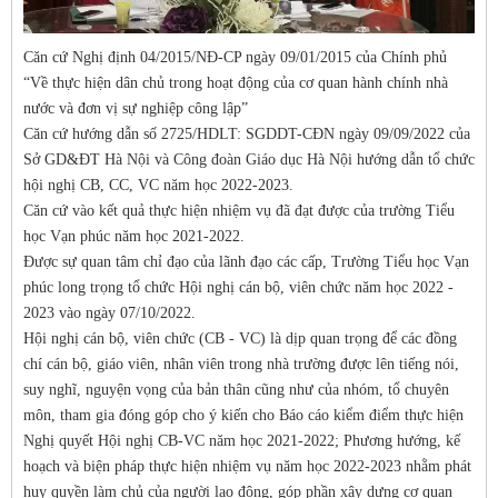
Căn cứ Nghị định 04/2015/NĐ-CP ngày 09/01/2015 của Chính phủ
“Về thực hiện dân chủ trong hoạt động của cơ quan hành chính nhà
nước và đơn vị sự nghiệp công lập”
Căn cứ hướng dẫn số 2725/HDLT: SGDDT-CĐN ngày 09/09/2022 của
Sở GD&ĐT Hà Nội và Công đoàn Giáo dục Hà Nội hướng dẫn tổ chức
hội nghị CB, CC, VC năm học 2022-2023.
Căn cứ vào kết quả thực hiện nhiệm vụ đã đạt được của trường Tiểu
học Vạn phúc năm học 2021-2022.
Được sự quan tâm chỉ đạo của lãnh đạo các cấp, Trường Tiểu học Vạn
phúc long trọng tổ chức Hội nghị cán bộ, viên chức năm học 2022 -
2023 vào ngày 07/10/2022.
Hội nghị cán bộ, viên chức (CB - VC) là dịp quan trọng để các đồng
chí cán bộ, giáo viên, nhân viên trong nhà trường được lên tiếng nói,
suy nghĩ, nguyện vọng của bản thân cũng như của nhóm, tổ chuyên
môn, tham gia đóng góp cho ý kiến cho Báo cáo kiểm điểm thực hiện
Nghị quyết Hội nghị CB-VC năm học 2021-2022; Phương hướng, kế
hoạch và biện pháp thực hiện nhiệm vụ năm học 2022-2023 nhằm phát
huy quyền làm chủ của người lao động, góp phần xây dựng cơ quan