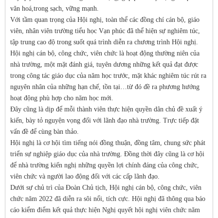
văn hoá,trong sạch, vững mạnh.
Với tầm quan trọng của Hội nghị, toàn thể các đồng chí cán bộ, giáo
viên, nhân viên trường tiểu học Vạn phúc đã thể hiện sự nghiêm túc,
tập trung cao độ trong suốt quá trình diễn ra chương trình Hội nghị.
Hội nghị cán bộ, công chức, viên chức là hoạt động thường niên của
nhà trường, một mặt đánh giá, tuyên dương những kết quả đạt được
trong công tác giáo dục của năm học trước, mặt khác nghiêm túc rút ra
nguyên nhân của những hạn chế, tồn tại…từ đó đề ra phương hướng
hoạt động phù hợp cho năm học mới.
Đây cũng là dịp để mỗi thành viên thực hiện quyền dân chủ đề xuất ý
kiến, bày tỏ nguyện vọng đối với lãnh đạo nhà trường. Trực tiếp đặt
vấn đề để cùng bàn thảo.
Hội nghị là cơ hội tìm tiếng nói đồng thuận, đồng tâm, chung sức phát
triển sự nghiệp giáo dục của nhà trường. Đồng thời đây cũng là cơ hội
để nhà trường kiến nghị những quyền lợi chính đáng của công chức,
viên chức và người lao động đối với các cấp lãnh đạo.
Dưới sự chủ trì của Đoàn Chủ tịch, Hội nghị cán bộ, công chức, viên
chức năm 2022 đã diễn ra sôi nổi, tích cực. Hội nghị đã thông qua báo
cáo kiểm điểm kết quả thực hiện Nghị quyết hội nghị viên chức năm