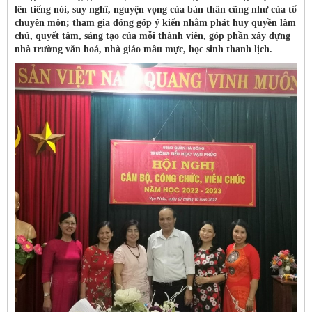
lên tiếng nói, suy nghĩ, nguyện vọng của bản thân cũng như của tổ
chuyên môn; tham gia đóng góp ý kiến nhằm phát huy quyền làm
chủ, quyết tâm, sáng tạo của mỗi thành viên, góp phần xây dựng
nhà trường văn hoá, nhà giáo mẫu mực, học sinh thanh lịch.