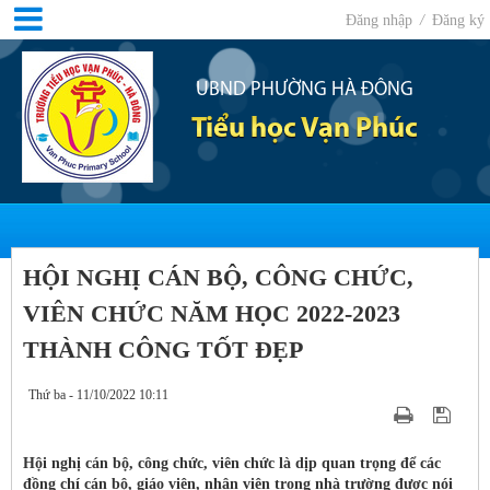
Đăng nhập
/
Đăng ký
UBND PHƯỜNG HÀ ĐÔNG
Tiểu học Vạn Phúc
HỘI NGHỊ CÁN BỘ, CÔNG CHỨC,
VIÊN CHỨC NĂM HỌC 2022-2023
THÀNH CÔNG TỐT ĐẸP
Thứ ba - 11/10/2022 10:11
Hội nghị cán bộ, công chức, viên chức là dịp quan trọng để các
đồng chí cán bộ, giáo viên, nhân viên trong nhà trường được nói