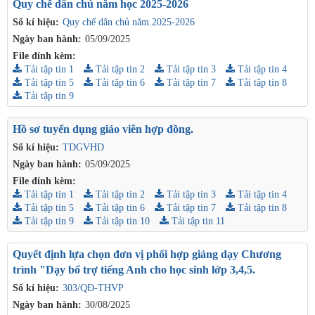
Quy chế dân chủ năm học 2025-2026
Số kí hiệu:
Quy chế dân chủ năm 2025-2026
Ngày ban hành:
05/09/2025
File đính kèm:
Tải tập tin 1
Tải tập tin 2
Tải tập tin 3
Tải tập tin 4
Tải tập tin 5
Tải tập tin 6
Tải tập tin 7
Tải tập tin 8
Tải tập tin 9
Hồ sơ tuyển dụng giáo viên hợp đồng.
Số kí hiệu:
TDGVHD
Ngày ban hành:
05/09/2025
File đính kèm:
Tải tập tin 1
Tải tập tin 2
Tải tập tin 3
Tải tập tin 4
Tải tập tin 5
Tải tập tin 6
Tải tập tin 7
Tải tập tin 8
Tải tập tin 9
Tải tập tin 10
Tải tập tin 11
Quyết định lựa chọn đơn vị phối hợp giảng dạy Chương
trình "Dạy bổ trợ tiếng Anh cho học sinh lớp 3,4,5.
Số kí hiệu:
303/QĐ-THVP
Ngày ban hành:
30/08/2025