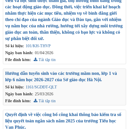
viên và học sinh được tham gia, thụ hưởng bình đẳng trong
các hoạt động giáo dục. Đồng thời, việc triển khai kế hoạch
nhằm thực hiện các mục tiêu, nhiệm vụ về bình đẳng giới
theo chỉ đạo của ngành Giáo dục và Đào tạo, gắn với nhiệm
vụ năm học của nhà rường, hướng tới xây dựng môi trường
giáo dục an toàn, thân thiện, không có bạo lực và không có
sự phân biệt đối xử.
Số kí hiệu:
101/KH-THVP
Ngày ban hành:
01/04/2026
File đính kèm:
Tải tập tin
Hướng dẫn tuyển sinh vào các trường mầm non, lớp 1 và
lớp 6 năm học 2026-2027 của Sở giáo dục Hà Nội.
Số kí hiệu:
1161/SGDĐT-QLT
Ngày ban hành:
25/03/2026
File đính kèm:
Tải tập tin
Quyết định về việc công bố công khai thông báo kiểm tra số
liệu quyết toán ngân sách năm 2025 của trường Tiểu học
Vạn Phúc.