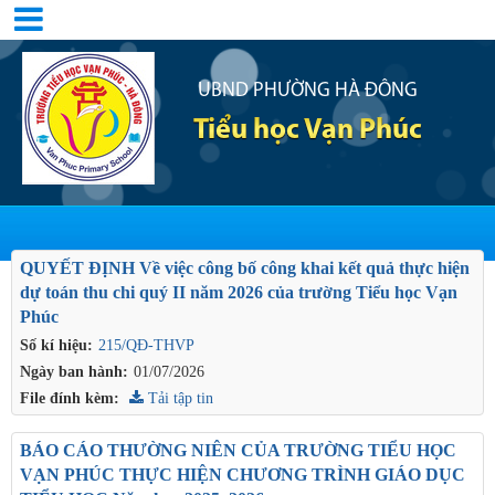
UBND PHƯỜNG HÀ ĐÔNG
Tiểu học Vạn Phúc
QUYẾT ĐỊNH Về việc công bố công khai kết quả thực hiện
dự toán thu chi quý II năm 2026 của trường Tiểu học Vạn
Phúc
Số kí hiệu:
215/QĐ-THVP
Ngày ban hành:
01/07/2026
File đính kèm:
Tải tập tin
BÁO CÁO THƯỜNG NIÊN CỦA TRƯỜNG TIỂU HỌC
VẠN PHÚC THỰC HIỆN CHƯƠNG TRÌNH GIÁO DỤC