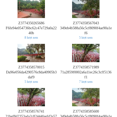
Z3774350265686
Z3774358567043
F6fe94e054736bc62c47e729a0a22
349eb4b588a56c5cf8090f4ae90a1e
40b
f6
8
lượt xem
5
lượt xem
Z3774358570015
Z3774358571989
Da96e056da4290576c8da40905b3
71a2859f0002a6a11ec26c3cff5136
daf9
f1
5
lượt xem
7
lượt xem
Z3774358576741
Z3774358585600
21bef8d2353ada2c82444feefd3a57
349eb4b588a56c5cf8090f4ae90a1e