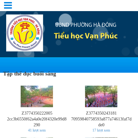
UBND PHƯỜNG HÀ ĐÔNG
Tiểu học Vạn Phúc
Tập thể dục buổi sáng
Z3774350222005
Z3774350243181
2cc3b6550f62a4a0e20f4320e99d8
70959840758593a877a74613faf7d
290
de0
41
lượt xem
17
lượt xem