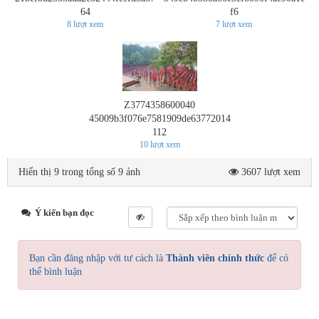
64
f6
8
lượt xem
7
lượt xem
Z3774358600040
45009b3f076e7581909de63772014
112
10
lượt xem
Hiển thị 9 trong tổng số 9 ảnh
3607 lượt xem
Ý kiến bạn đọc
Bạn cần đăng nhập với tư cách là
Thành viên chính thức
để có
thể bình luận