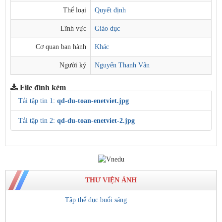
Thể loại
Quyết định
Lĩnh vực
Giáo dục
Cơ quan ban hành
Khác
Người ký
Nguyến Thanh Vân
File đính kèm
Tải tập tin 1:
qd-du-toan-enetviet.jpg
Tải tập tin 2:
qd-du-toan-enetviet-2.jpg
THƯ VIỆN ẢNH
Tập thể dục buổi sáng