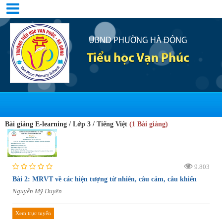
UBND PHƯỜNG HÀ ĐÔNG
Tiểu học Vạn Phúc
Bài giảng E-learning / Lớp 3 / Tiếng Việt
(1 Bài giảng)
9.803
Bài 2: MRVT về các hiện tượng từ nhiên, câu cảm, câu khiến
Nguyễn Mỹ Duyên
Xem trực tuyến