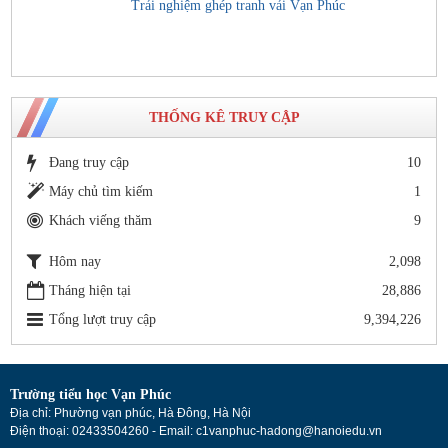
Trải nghiệm ghép tranh vải Vạn Phúc
THỐNG KÊ TRUY CẬP
Đang truy cập
10
Máy chủ tìm kiếm
1
Khách viếng thăm
9
Hôm nay
2,098
Tháng hiện tại
28,886
Tổng lượt truy cập
9,394,226
Trường tiểu học Vạn Phúc
Địa chỉ: Phường vạn phúc, Hà Đông, Hà Nội
Điện thoại: 02433504260 - Email: c1vanphuc-hadong@hanoiedu.vn