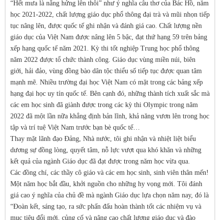
“Hết mưa là nắng hửng lên thôi” như ý nghĩa câu thơ của Bác Hồ, năm
học 2021-2022, chất lượng giáo dục phổ thông đại trà và mũi nhọn tiếp
tục nâng lên, được quốc tế ghi nhận và đánh giá cao. Chất lượng nền
giáo dục của Việt Nam được nâng lên 5 bậc, đạt thứ hạng 59 trên bảng
xếp hạng quốc tế năm 2021. Kỳ thi tốt nghiệp Trung học phổ thông
năm 2022 được tổ chức thành công. Giáo dục vùng miền núi, biên
giới, hải đảo, vùng đồng bào dân tộc thiểu số tiếp tục được quan tâm
mạnh mẽ. Nhiều trường đại học Việt Nam có mặt trong các bảng xếp
hạng đại học uy tín quốc tế. Bên cạnh đó, những thành tích xuất sắc mà
các em học sinh đã giành được trong các kỳ thi Olympic trong năm
2022 đã một lần nữa khẳng định bản lĩnh, khả năng vươn lên trong học
tập và trí tuệ Việt Nam trước bạn bè quốc tế…
Thay mặt lãnh đạo Đảng, Nhà nước, tôi ghi nhận và nhiệt liệt biểu
dương sự đồng lòng, quyết tâm, nỗ lực vượt qua khó khăn và những
kết quả của ngành Giáo dục đã đạt được trong năm học vừa qua.
Các đồng chí, các thầy cô giáo và các em học sinh, sinh viên thân mến!
Một năm học bắt đầu, khởi nguồn cho những hy vọng mới. Tôi đánh
giá cao ý nghĩa của chủ đề mà ngành Giáo dục lựa chọn năm nay, đó là
“Đoàn kết, sáng tạo, ra sức phấn đấu hoàn thành tốt các nhiệm vụ và
mục tiêu đổi mới, củng cố và nâng cao chất lượng giáo dục và đào