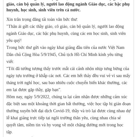
giáo, cán bộ quản lý, người lao động ngành Giáo dục, các bậc phụ
huynh, học sinh, sinh viên trên cả nước.
Xin trân trọng đăng tải toàn văn bức thư:
"Thân ái gửi các thầy giáo, cô giáo, cán bộ quản lý, người lao động
ngành Giáo dục, các bậc phụ huynh, cùng các em học sinh, sinh viên
yêu quý!
Trong bức thư gửi vào ngày khai giảng đầu tiên của nước Việt Nam
Dân chủ Cộng Hòa 5/9/1945, Chủ tịch Hồ Chí Minh kính yêu từng
viết:
“Tôi đã tưởng tượng thấy trước mắt cái cảnh nhộn nhịp tưng bừng của
ngày tựu trường ở khắp các nơi. Các em hết thảy đều vui vẻ vì sau mấy
tháng trời nghỉ học, sau bao nhiêu cuộc chuyển biến khác thường, các
em lại được gặp thầy, gặp bạn”.
Hôm nay, ngày 5/9/2022, chúng ta lại cảm nhận được những cảm xúc
đặc biệt sau một khoảng thời gian bất thường, việc học tập bị gián đoạn
thường xuyên bởi đại dịch Covid-19, thầy và trò lại được cùng nhau dự
lễ khai giảng trực tiếp tại ngôi trường thân yêu, cùng nhau chia sẻ
quyết tâm, niềm tin và hy vọng về một chặng đường mới trong học
tập.