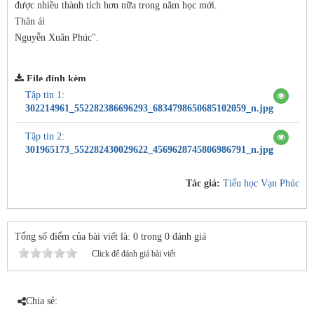
được nhiều thành tích hơn nữa trong năm học mới.
Thân ái
Nguyễn Xuân Phúc".
File đính kèm
Tập tin 1:
302214961_552282386696293_6834798650685102059_n.jpg
Tập tin 2:
301965173_552282430029622_4569628745806986791_n.jpg
Tác giả:
Tiểu học Vạn Phúc
Tổng số điểm của bài viết là: 0 trong 0 đánh giá
Click để đánh giá bài viết
Chia sẻ: