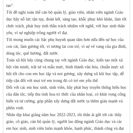
tạo”.
Tôi đề nghị toàn thể cán bộ quản lý, giáo viên, nhân viên ngành Giáo
dục hãy nỗ lực tận tụy, đoàn kết, sáng tạo, khắc phục khó khăn, làm tốt
chức trách, phát huy tinh thần trách nhiệm với nghề, với học sinh thân
yêu, vì sự nghiệp trồng người vĩ đại.
Tôi mong muốn các bậc phụ huynh quan tâm hơn nữa đến sự học của
con cái, làm gương tốt, vì tương lai con trẻ, vì sự vẻ vang của gia đình,
dòng tộc, quê hương, đất nước.
Toàn xã hội hãy cùng chung tay với ngành Giáo dục, kiến tạo một xã
hội văn minh, trật tự và mẫu mực, hình thành văn hóa, chuẩn mực xã
hội tốt cho con em học tập và noi gương; xây dựng xã hội học tập, dễ
tiếp cận đối với mọi trẻ em trong đó có trẻ em yếu thế.
Đối với các em học sinh, sinh viên, hãy phát huy truyền thống hiếu học
của dân tộc, tiếp thu tinh hoa tri thức của nhân loại, có khát vọng cống
hiến và tự cường, góp phần xây dựng đất nước ta thêm giàu mạnh và
phồn vinh.
Nhân dịp khai giảng năm học 2022-2023, tôi thân ái gửi tới các thầy
giáo, cô giáo, cán bộ quản lý, người lao động ngành Giáo dục và các
em học sinh, sinh viên luôn mạnh khỏe, hạnh phúc, thành công và đạt