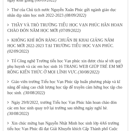
ngày khai giảng
(08/09/2022)
Thư của Chủ tịch nước Nguyễn Xuân Phúc gửi ngành giáo dục
nhân dịp năm học mới 2022-2023
(08/09/2022)
THẦY VÀ TRÒ TRƯỜNG TIỂU HỌC VẠN PHÚC HÂN HOAN
CHÀO ĐÓN NĂM HỌC MỚI
(07/09/2022)
KHÔNG KHÍ RỘN RÀNG CHUẨN BỊ KHAI GIẢNG NĂM
HỌC MỚI 2022-2023 TẠI TRƯỜNG TIỂU HỌC VẠN PHÚC.
(02/09/2022)
Tổ Công nghệ Trường tiểu học Vạn phúc xin được chia sẻ tới quý
phụ huynh và các em học sinh 16 TRANG WEB GIÚP TRẺ EM MỞ
RỘNG KIẾN THỨC Ở MỌI LĨNH VỰC
(30/08/2022)
Giáo viên trường Tiểu học Vạn Phúc tập huấn phương pháp và kĩ
năng để nâng cao chất lượng học tập để truyền cảm hứng học tập cho
học sinh.
(30/08/2022)
Ngày 29/8/2022, trường Tiểu học Vạn Phúc hân hoan chào đón
các em học sinh quay trở lại trường sau những ngày nghỉ hè.
(30/08/2022)
Xin chúc mừng bạn Nguyễn Nhật Minh học sinh lớp 4A6 trường
tiểu học Vạn Phúc đã đạt Giải Khuyến khích Cấp Thành phố Cuộc