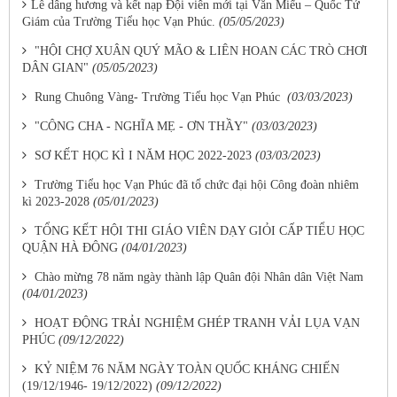
​Lễ dâng hương và kết nạp Đội viên mới tại Văn Miếu – Quốc Tử
Giám của Trường Tiểu học Vạn Phúc.
(05/05/2023)
"HỘI CHỢ XUÂN QUÝ MÃO & LIÊN HOAN CÁC TRÒ CHƠI
DÂN GIAN"
(05/05/2023)
Rung Chuông Vàng- Trường Tiểu học Vạn Phúc
(03/03/2023)
"CÔNG CHA - NGHĨA MẸ - ƠN THẦY"
(03/03/2023)
SƠ KẾT HỌC KÌ I NĂM HỌC 2022-2023
(03/03/2023)
Trường Tiểu học Vạn Phúc đã tổ chức đại hội Công đoàn nhiêm
kì 2023-2028
(05/01/2023)
TỔNG KẾT HỘI THI GIÁO VIÊN DẠY GIỎI CẤP TIỂU HỌC
QUẬN HÀ ĐÔNG
(04/01/2023)
Chào mừng 78 năm ngày thành lập Quân đội Nhân dân Việt Nam
(04/01/2023)
HOẠT ĐỘNG TRẢI NGHIỆM GHÉP TRANH VẢI LỤA VẠN
PHÚC
(09/12/2022)
KỶ NIỆM 76 NĂM NGÀY TOÀN QUỐC KHÁNG CHIẾN
(19/12/1946- 19/12/2022)
(09/12/2022)