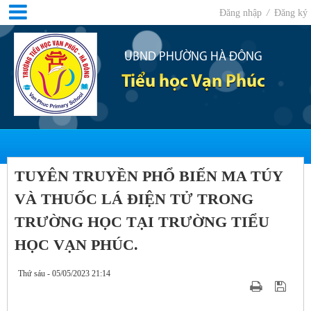
Đăng nhập
/
Đăng ký
UBND PHƯỜNG HÀ ĐÔNG
Tiểu học Vạn Phúc
TUYÊN TRUYỀN PHỔ BIẾN MA TÚY
VÀ THUỐC LÁ ĐIỆN TỬ TRONG
TRƯỜNG HỌC TẠI TRƯỜNG TIỂU
HỌC VẠN PHÚC.
Thứ sáu - 05/05/2023 21:14