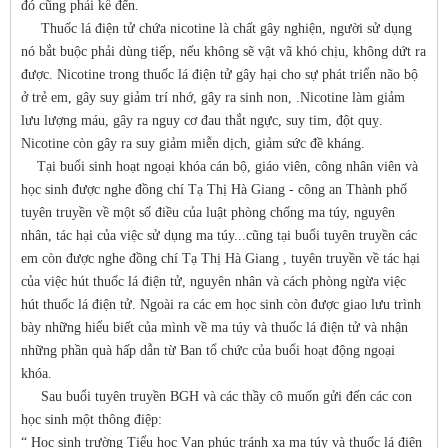
đó cũng phải kể đến.
Thuốc lá điện tử chứa nicotine là chất gây nghiện, người sử dụng
nó bắt buộc phải dùng tiếp, nếu không sẽ vật vã khó chịu, không dứt ra
được. Nicotine trong thuốc lá điện tử gây hại cho sự phát triển não bộ
ở trẻ em, gây suy giảm trí nhớ, gây ra sinh non, .Nicotine làm giảm
lưu lượng máu, gây ra nguy cơ đau thắt ngực, suy tim, đột quỵ.
Nicotine còn gây ra suy giảm miễn dịch, giảm sức đề kháng.
Tại buổi sinh hoạt ngoại khóa cán bộ, giáo viên, công nhân viên và
học sinh được nghe đồng chí Tạ Thị Hà Giang - công an Thành phố
tuyên truyền về một số điều của luật phòng chống ma túy, nguyên
nhân, tác hại của việc sử dụng ma túy...cũng tại buổi tuyên truyền các
em còn được nghe đồng chí Tạ Thị Hà Giang , tuyên truyền về tác hại
của việc hút thuốc lá điện tử, nguyên nhân và cách phòng ngừa việc
hút thuốc lá điện tử. Ngoài ra các em học sinh còn được giao lưu trình
bày những hiểu biết của mình về ma túy và thuốc lá điện tử và nhận
những phần quà hấp dẫn từ Ban tổ chức của buổi hoạt động ngoại
khóa.
Sau buổi tuyên truyền BGH và các thầy cô muốn gửi đến các con
học sinh một thông điệp:
“ Học sinh trường Tiểu học Vạn phúc tránh xa ma túy và thuốc lá điện