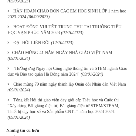
(05/05/2023)
HÂN HOAN CHÀO ĐÓN CÁC EM HỌC SINH LỚP 1 năm học
2023-2024
(06/09/2023)
HOẠT ĐỘNG VUI TẾT TRUNG THU TẠI TRƯỜNG TIỂU
HỌC VẠN PHÚC NĂM 2023
(02/10/2023)
ĐẠI HỘI LIÊN ĐỘI
(12/10/2023)
​CHÀO MỪNG 41 NĂM NGÀY NHÀ GIÁO VIỆT NAM​
(09/01/2024)
"Hưởng ứng Ngày hội Công nghệ thông tin và STEM ngành Giáo
dục và Đào tạo quận Hà Đông năm 2024"
(09/01/2024)
Chào mừng 79 năm ngày thành lập Quân đội Nhân dân Việt Nam
(09/01/2024)
Tổng kết Hội thi giáo viên dạy giỏi cấp Tiểu học và Cuộc thi
“Xây dựng Bài giảng điện tử, Bài giảng điện tử STEM/STEAM,
Thiết bị dạy học số và Sản phẩm CNTT” năm học 2023-2024.
(09/01/2024)
Những tin cũ hơn