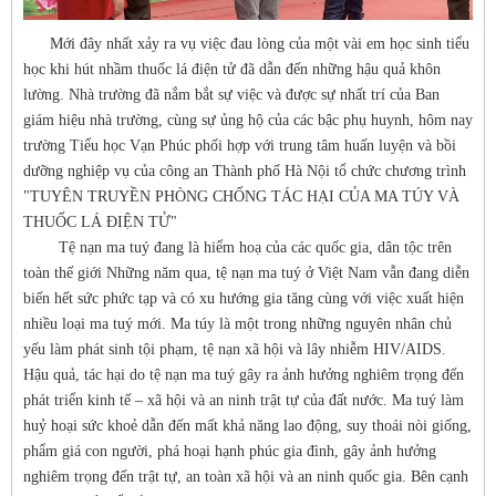
Mới đây nhất xảy ra vụ việc đau lòng của một vài em học sinh tiểu
học khi hút nhầm thuốc lá điện tử đã dẫn đến những hậu quả khôn
lường. Nhà trường đã nắm bắt sự việc và được sự nhất trí của Ban
giám hiệu nhà trường, cùng sự ủng hộ của các bậc phụ huynh, hôm nay
trường Tiểu học Vạn Phúc phối hợp với trung tâm huấn luyện và bồi
dưỡng nghiệp vụ của công an Thành phố Hà Nội tổ chức chương trình
"TUYÊN TRUYỀN PHÒNG CHỐNG TÁC HẠI CỦA MA TÚY VÀ
THUỐC LÁ ĐIỆN TỬ"
Tệ nạn ma tuý đang là hiểm hoạ của các quốc gia, dân tộc trên
toàn thế giới Những năm qua, tệ nạn ma tuý ở Việt Nam vẫn đang diễn
biến hết sức phức tạp và có xu hướng gia tăng cùng với việc xuất hiện
nhiều loại ma tuý mới. Ma túy là một trong những nguyên nhân chủ
yếu làm phát sinh tội phạm, tệ nạn xã hội và lây nhiễm HIV/AIDS.
Hậu quả, tác hại do tệ nạn ma tuý gây ra ảnh hưởng nghiêm trọng đến
phát triển kinh tế – xã hội và an ninh trật tự của đất nước. Ma tuý làm
huỷ hoại sức khoẻ dẫn đến mất khả năng lao động, suy thoái nòi giống,
phẩm giá con người, phá hoại hạnh phúc gia đình, gây ảnh hưởng
nghiêm trọng đến trật tự, an toàn xã hội và an ninh quốc gia. Bên cạnh